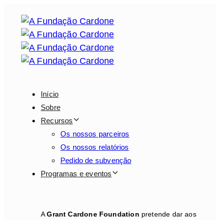
Saltar
Saltar
ligações
para
a
navegação
principal
Saltar
para
Início
o
Sobre
conteúdo
Recursos
Os nossos parceiros
Os nossos relatórios
Pedido de subvenção
Programas e eventos
A
Grant Cardone Foundation
pretende dar aos