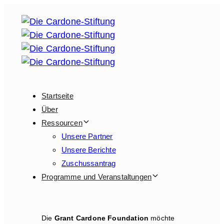
Links
Zur
überspringen
Hauptnavigation
springen
Zum
Inhalt
springen
Startseite
Über
Ressourcen
Unsere Partner
Unsere Berichte
Zuschussantrag
Programme und Veranstaltungen
Die
Grant Cardone Foundation
möchte