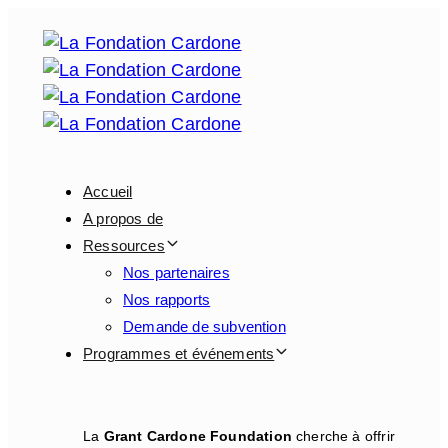
Sauter
Sauter
les
à
liens
la
navigation
primaire
Skip
to
Accueil
content
A propos de
Ressources
Nos partenaires
Nos rapports
Demande de subvention
Programmes et événements
La
Grant Cardone Foundation
cherche à offrir