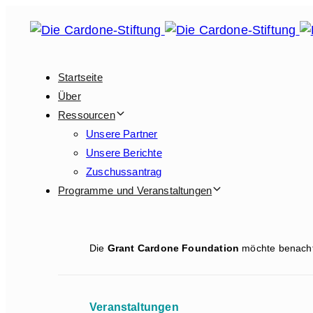
Links
Zur
überspringen
Hauptnavigation
springen
Zum
Startseite
Inhalt
Über
springen
Ressourcen
Unsere Partner
Unsere Berichte
Zuschussantrag
Programme und Veranstaltungen
Die
Grant Cardone Foundation
möchte benachte
Veranstaltungen